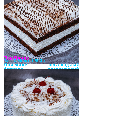
Дон Панчо
Вес: 0,650кг-1,300кг
Описание: шоколадный
бисквит, прослоенный
сметанным кремом и
замороженной вишней.