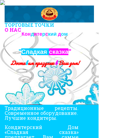
ТОРГОВЫЕ ТОЧКИ
О НАС
Кон
д
ите
р
с
кий
д
ом
"
"
Сладкая
сказка
Доста
в
им праздник
в
Ваш дом!
Мы
гордимся
нашим
опытом
Традиционные рецепты.
Современное оборудование.
Лучшие кондитеры.
Кондитерский Дом
«Сладкая сказка»
предлагает Вам самые