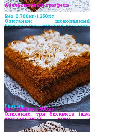
Апельсиновый трюфель
Вес: 0,700кг-1,350кг
Описание: шоколадный
бисквит, бельгийский шоколад,
свежие апельсины, грецкий
орех.
Грация
Вес: 0,800кг-1,500кг
Описание: три бисквита (два
шоколадных) крем с
добавлением варенной
сгущенки.