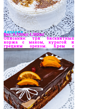
Алладин
Вес:
0,700кг-1,300кг
Описание: три бисквитных
коржа с маком, курагой и
грецким орехом. Крем с
натуральными сливками.
Посыпка тертый грецкий орех.