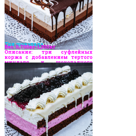
Три шоколада
Вес:
0,700кг-1,300кг
Описание: три суфлейных
коржа с добавлением тертого
миндаля и шоколадного
бисквита, белая и шоколадная
глазурь
.