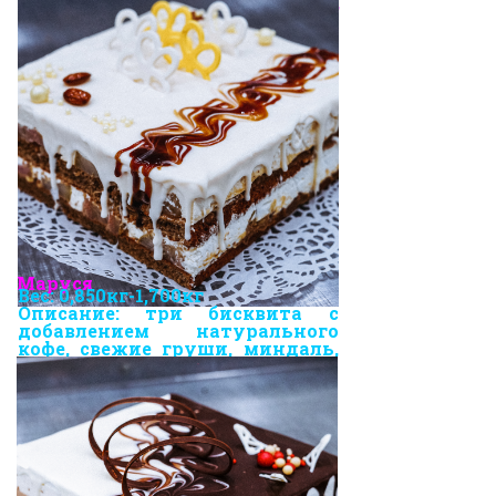
натуральные сливки,
замороженная клубника.
Маруся
Вес: 0,850кг-1,700кг
Описание: три бисквита с
добавлением натурального
кофе, свежие груши, миндаль,
крем с натуральными
сливками.