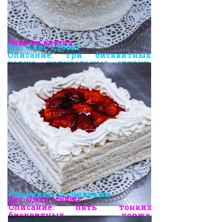
Зимняя вишня
Вес: 0,8кг-1,500кг
Описание: три бисквитных
коржа, натуральные сливки,
кокосовая стружка.
Клубника со
сливками
Вес:
0,8кг-1,500кг
Описание: пять тонких
бисквитных коржа,