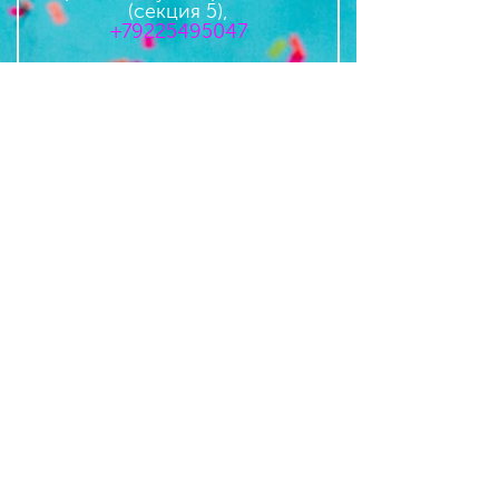
(секция 5),
+79225495047
-Бузулук, ул. Косомольская 81
ТРЦ Север, (цокольный этаж),
+79228226669
-Бузулук, 1 микрорайон 5б, 1
этаж,
+79228226669
-Бузулук, 1 линия 28, (магазин
Магнит),
+79228226669